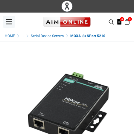
0
0
HOME
...
Serial Device Servers
MOXA รุ่น NPort 5210