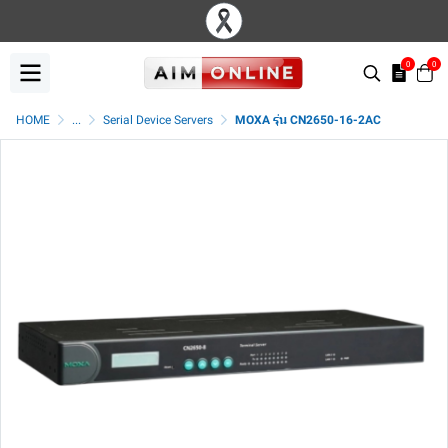
0
0
HOME
...
Serial Device Servers
MOXA รุ่น CN2650-16-2AC