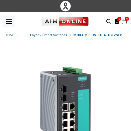
0
0
HOME
...
Layer 2 Smart Switches
MOXA รุ่น EDS-510A-1GT2SFP