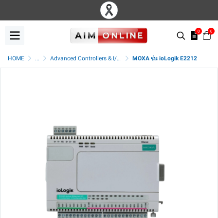
0
0
HOME
...
Advanced Controllers & I/Os
MOXA รุ่น ioLogik E2212