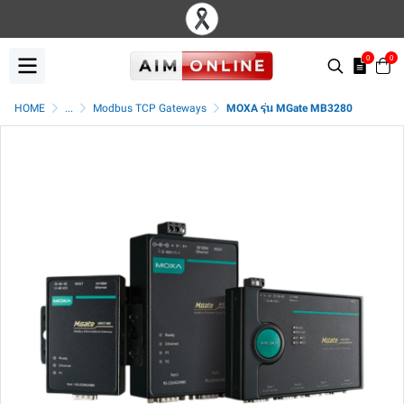
0
0
HOME
...
Modbus TCP Gateways
MOXA รุ่น MGate MB3280