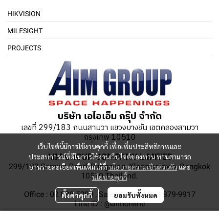
HIKVISION
MILESIGHT
PROJECTS
บริษัท เอไอเอ็ม กรุ๊ป จำกัด
เลขที่ 299/183 ถนนสามวา แขวงบางชัน เขตคลองสามวา
กรุงเทพ 10510
เว็บไซต์นี้มีการใช้งานคุกกี้ เพื่อเพิ่มประสิทธิภาพและ
AIM GROUP COMPANY LIMITED
ประสบการณ์ที่ดีในการใช้งานเว็บไซต์ของท่าน ท่านสามารถ
299/183 Samwa Road, Bangchan, Klong-samwa, Bangkok
อ่านรายละเอียดเพิ่มเติมได้ที่
นโยบายความเป็นส่วนตัว
และ
10510 Thailand.
นโยบายคุกกี้
Office : 02 088 5290 , Sales Online : 063-879-9917
ตั้งค่าคุกกี้
ยอมรับทั้งหมด
Line ID : @aimonline