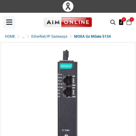
0
0
HOME
...
EtherNet/IP Gateways
MOXA รุ่น MGate 5134