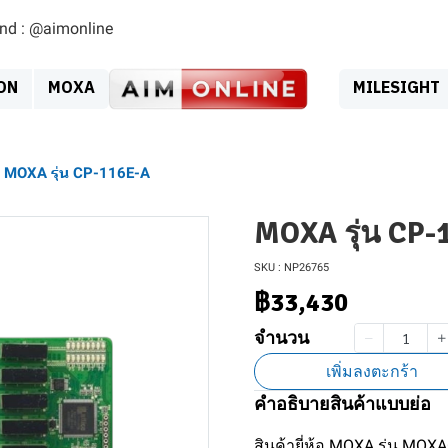
ind : @aimonline
ON
MOXA
MILESIGHT
MOXA รุ่น CP-116E-A
MOXA รุ่น CP-
SKU : NP26765
฿33,430
จำนวน
เพิ่มลงตะกร้า
คำอธิบายสินค้าแบบย่อ
สินค้ายี่ห้อ MOXA รุ่น MO