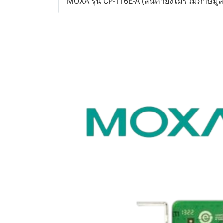
MOXA รุ่น CP-116E-A (สินค้ายังไม่รวมภาษีมูล