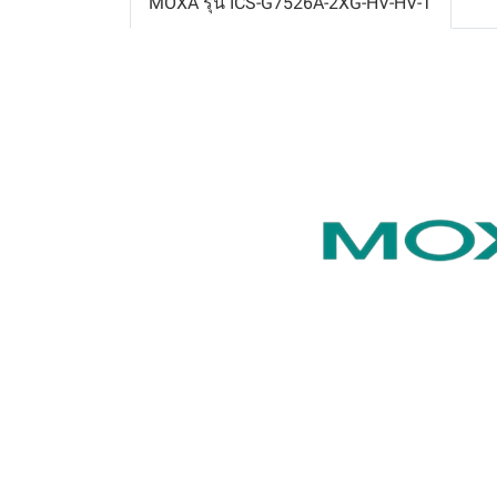
MOXA รุ่น ICS-G7526A-2XG-HV-HV-T