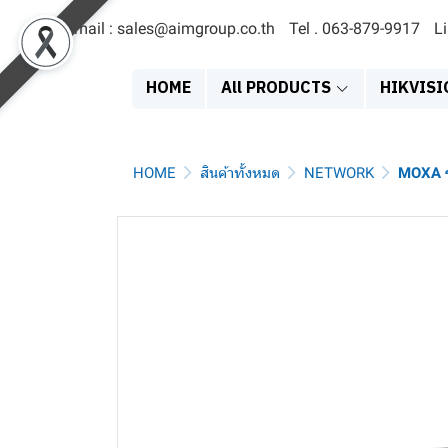
Email : sales@aimgroup.co.th
Tel . 063-879-9917
L
HOME
All PRODUCTS
HIKVISI
HOME
สินค้าทั้งหมด
NETWORK
MOXA ร