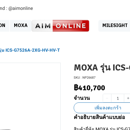
ind : @aimonline
ON
MOXA
MILESIGHT
ุ่น ICS-G7526A-2XG-HV-HV-T
MOXA รุ่น IC
SKU : NP26687
฿410,700
จำนวน
เพิ่มลงตะกร้า
คำอธิบายสินค้าแบบย่อ
สินค้ายี่ห้อ MOXA รุ่น IC