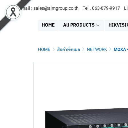
Email : sales@aimgroup.co.th
Tel . 063-879-9917
L
HOME
All PRODUCTS
HIKVISI
HOME
สินค้าทั้งหมด
NETWORK
MOXA ร