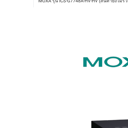
MOXA รุ่น ICS-G7748A-HV-HV (สินค้ายังไม่รว