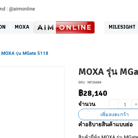
ind : @aimonline
ON
MOXA
MILESIGHT
MOXA รุ่น MGate 5118
MOXA รุ่น MGa
SKU : NP26684
฿28,140
จำนวน
เพิ่มลงตะกร้า
คำอธิบายสินค้าแบบย่อ
สินค้ายี่ห้อ MOXA รุ่น MGat