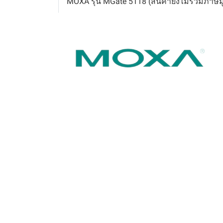
MOXA รุ่น MGate 5118 (สินค้ายังไม่รวมภาษีม