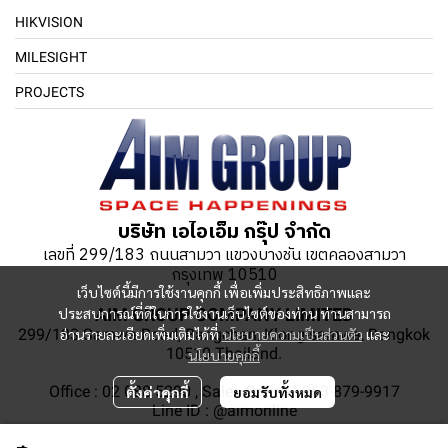
HIKVISION
MILESIGHT
PROJECTS
บริษัท เอไอเอ็ม กรุ๊ป จำกัด
เลขที่ 299/183 ถนนสามวา แขวงบางชัน เขตคลองสามวา
กรุงเทพ 10510
เว็บไซต์นี้มีการใช้งานคุกกี้ เพื่อเพิ่มประสิทธิภาพและ
ประสบการณ์ที่ดีในการใช้งานเว็บไซต์ของท่าน ท่านสามารถ
AIM GROUP COMPANY LIMITED
299/183 Samwa Road, Bangchan, Klong-samwa, Bangkok
อ่านรายละเอียดเพิ่มเติมได้ที่
นโยบายความเป็นส่วนตัว
และ
10510 Thailand.
นโยบายคุกกี้
Office : 02 088 5290 , Sales Online : 063-879-9917
ตั้งค่าคุกกี้
ยอมรับทั้งหมด
Line ID : @aimonline