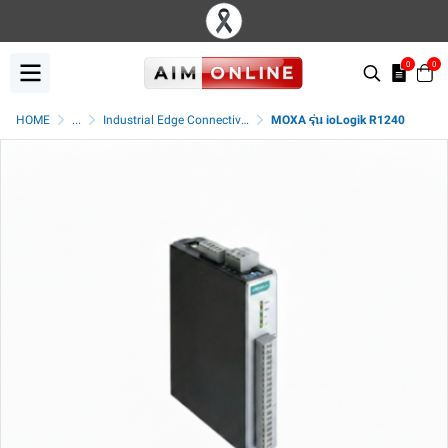
0
0
HOME
...
Industrial Edge Connectivity
MOXA รุ่น ioLogik R1240