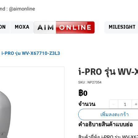
ind : @aimonline
ON
MOXA
MILESIGHT
i-PRO รุ่น WV-X67710-Z3L3
i-PRO รุ่น WV
SKU : NP27354
฿0
จำนวน
เพิ่มลงตะกร้า
คำอธิบายสินค้าแบบย่อ
สินค้ายี่ห้อ i-PRO รุ่น WV