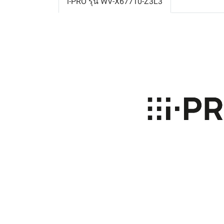
i-PRO รุ่น WV-X67710-Z3L3