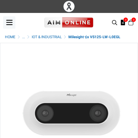
0
0
HOME
...
IOT & INDUSTRIAL
Milesight รุ่น VS125-LW-L0EGL