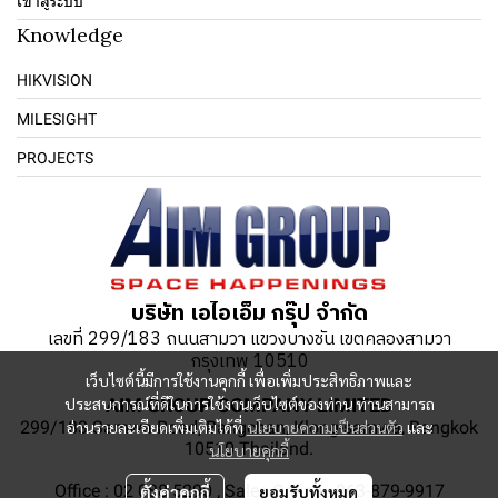
เข้าสู่ระบบ
Knowledge
HIKVISION
MILESIGHT
PROJECTS
บริษัท เอไอเอ็ม กรุ๊ป จำกัด
เลขที่ 299/183 ถนนสามวา แขวงบางชัน เขตคลองสามวา
กรุงเทพ 10510
เว็บไซต์นี้มีการใช้งานคุกกี้ เพื่อเพิ่มประสิทธิภาพและ
ประสบการณ์ที่ดีในการใช้งานเว็บไซต์ของท่าน ท่านสามารถ
AIM GROUP COMPANY LIMITED
อ่านรายละเอียดเพิ่มเติมได้ที่
นโยบายความเป็นส่วนตัว
และ
299/183 Samwa Road, Bangchan, Klong-samwa, Bangkok
10510 Thailand.
นโยบายคุกกี้
Office : 02 088 5290 , Sales Online : 063-879-9917
ตั้งค่าคุกกี้
ยอมรับทั้งหมด