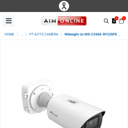
0
0
HOME
...
PT & PTZ CAMERA
Milesight รุ่น MS-C2966-RF(I)GPE (2MP)