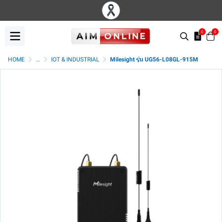
0
0
HOME
...
IOT & INDUSTRIAL
Milesight รุ่น UG56-L08GL-915M