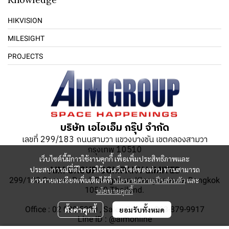
HIKVISION
MILESIGHT
PROJECTS
บริษัท เอไอเอ็ม กรุ๊ป จำกัด
เลขที่ 299/183 ถนนสามวา แขวงบางชัน เขตคลองสามวา
กรุงเทพ 10510
เว็บไซต์นี้มีการใช้งานคุกกี้ เพื่อเพิ่มประสิทธิภาพและ
ประสบการณ์ที่ดีในการใช้งานเว็บไซต์ของท่าน ท่านสามารถ
AIM GROUP COMPANY LIMITED
อ่านรายละเอียดเพิ่มเติมได้ที่
นโยบายความเป็นส่วนตัว
และ
299/183 Samwa Road, Bangchan, Klong-samwa, Bangkok
10510 Thailand.
นโยบายคุกกี้
Office : 02 088 5290 , Sales Online : 063-879-9917
ตั้งค่าคุกกี้
ยอมรับทั้งหมด
Line ID : @aimonline