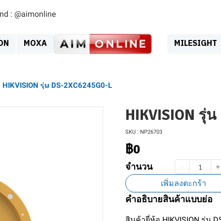
ind : @aimonline
ON
MOXA
MILESIGHT
HIKVISION รุ่น DS-2XC6245G0-L
HIKVISION รุ่
SKU : NP26703
฿0
จำนวน
เพิ่มลงตะกร้า
คำอธิบายสินค้าแบบย่อ
สินค้ายี่ห้อ HIKVISION รุ่