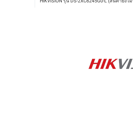
HIKVISION รุ่น DS-2XC6245G0-L (สินค้ายังไม