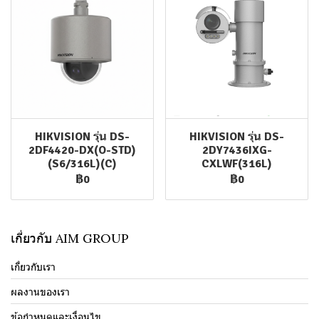
HIKVISION รุ่น DS-
HIKVISION รุ่น DS-
2DF4420-DX(O-STD)
2DY7436IXG-
(S6/316L)(C)
CXLWF(316L)
฿0
฿0
เกี่ยวกับ AIM GROUP
เกี่ยวกับเรา
ผลงานของเรา
ข้อกำหนดและเงื่อนไข