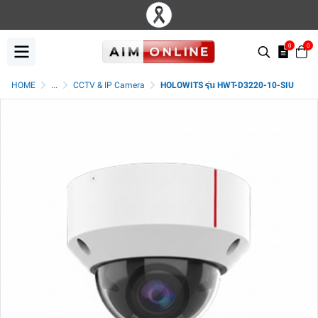
0
0
HOME
...
CCTV & IP Camera
HOLOWITS รุ่น HWT-D3220-10-SIU