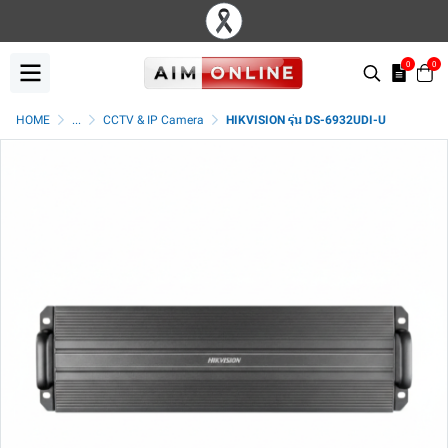
0
0
HOME
...
CCTV & IP Camera
HIKVISION รุ่น DS-6932UDI-U