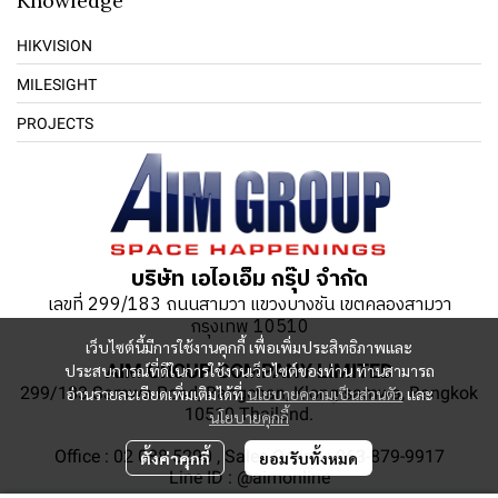
Knowledge
HIKVISION
MILESIGHT
PROJECTS
บริษัท เอไอเอ็ม กรุ๊ป จำกัด
เลขที่ 299/183 ถนนสามวา แขวงบางชัน เขตคลองสามวา
กรุงเทพ 10510
เว็บไซต์นี้มีการใช้งานคุกกี้ เพื่อเพิ่มประสิทธิภาพและ
AIM GROUP COMPANY LIMITED
ประสบการณ์ที่ดีในการใช้งานเว็บไซต์ของท่าน ท่านสามารถ
299/183 Samwa Road, Bangchan, Klong-samwa, Bangkok
อ่านรายละเอียดเพิ่มเติมได้ที่
นโยบายความเป็นส่วนตัว
และ
10510 Thailand.
นโยบายคุกกี้
Office : 02 088 5290 , Sales Online : 063-879-9917
ตั้งค่าคุกกี้
ยอมรับทั้งหมด
Line ID : @aimonline