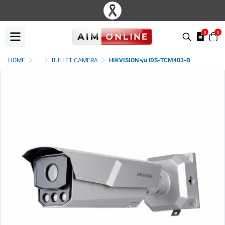
0
0
HOME
...
BULLET CAMERA
HIKVISION รุ่น iDS-TCM403-B