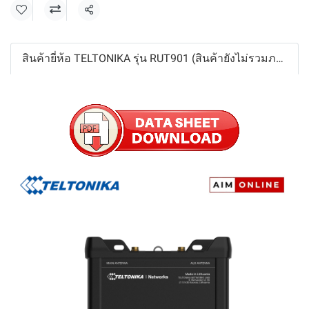
แชร์
สินค้ายี่ห้อ TELTONIKA รุ่น RUT901 (สินค้ายังไม่รวมภาษีมูลค่าเพิ่ม,ค่าขนส่ง ,ราคาอาจมีการเปลี่ยนแปลงได้ โดยไม่แจ้งให้ทราบล่วงหน้า)