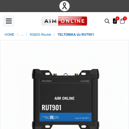
0
0
HOME
...
4G&5G Router
TELTONIKA รุ่น RUT901