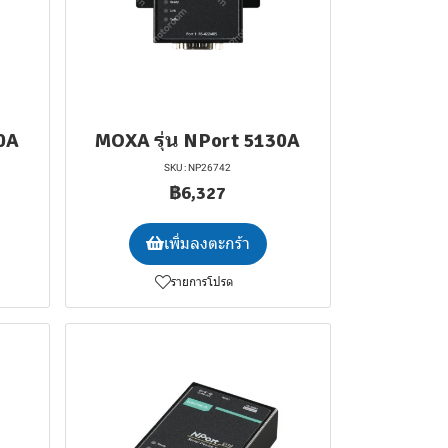
0A
MOXA รุ่น NPort 5130A
SKU : NP26742
฿6,327
เพิ่มลงตะกร้า
รายการโปรด