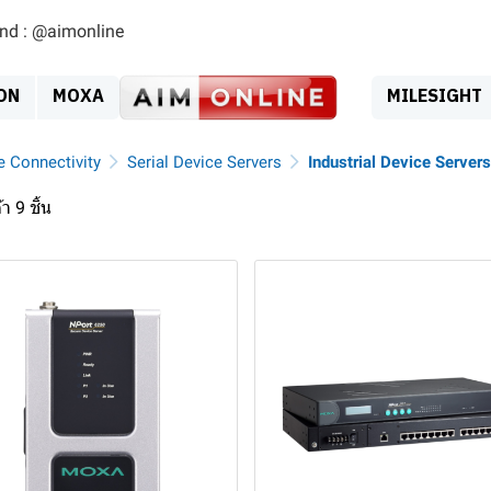
ind : @aimonline
ON
MOXA
MILESIGHT
e Connectivity
Serial Device Servers
Industrial Device Servers
า 9 ชิ้น