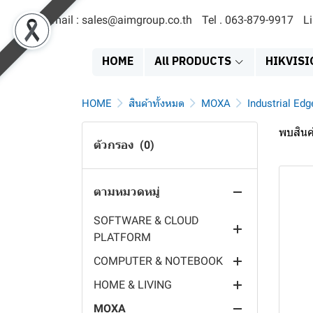
Email : sales@aimgroup.co.th
Tel . 063-879-9917
L
สินค้าทั้งหมด
EOL
HOME
All PRODUCTS
HIKVISI
SERVER & STORAGE
MDVR
SATA SOLID STATE DRIVE
HOME
สินค้าทั้งหมด
MOXA
Industrial Edg
ACCESS TERMINAL
EXTERNAL HARDDISK
NETWORK VIDEO
พบสินค้
RECORDER
ตัวกรอง
(0)
POWER SYSTEMS
HARDDISK 3.5"
FACE RECCOGNITION
DIGITAL VIDEO RECORDER
DISPLAY PRODUCT
HARDDISK 2.5"
FINGER PRINT TERMINAL
POWER SUPPLY
HYBRID VIDEO RECORDER
ตามหมวดหมู่
IT PRODUCT
SERVER
PAYMENT TERMINAL
SOLAR PANEL
EXIT SIGN
MOBILE POE SWITCH
SOFTWARE & CLOUD
NAS
TIME ATTENDANCE
EV CHARGER
EMERGENCY LIGHT
PRINTER & SUPPLY
PLATFORM
MOBILE CAMERA
VISITOR TERMINAL
INVERTER
LED DIGITAL CLOCK
HEADSET & SPEAKER
COMPUTER & NOTEBOOK
MOBILE MONITOR
OPERATING SYSTEM
CARD TERMINAL
BATTERY
DIGITAL SIGNAGE
VIDEO CONFERENCE
HOME & LIVING
BODY CAMERA
MILESIGHT IOT CLOUD
INDUSTRIAL COMPUTER
CONTROLLER
EPS
MONITOR
MOUSE & KEYBOARD
MOXA
DASH CAM
CHARGING STAION
PC COMPONENT
VIDEO INTERCOM