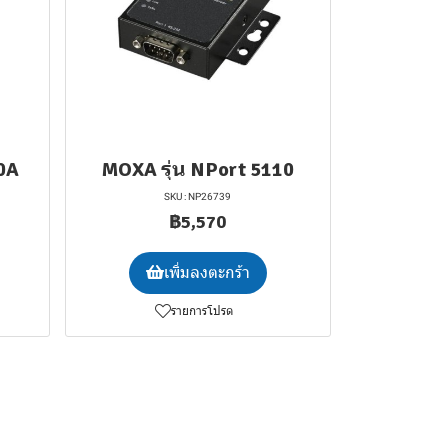
0A
MOXA รุ่น NPort 5110
SKU : NP26739
฿5,570
เพิ่มลงตะกร้า
รายการโปรด