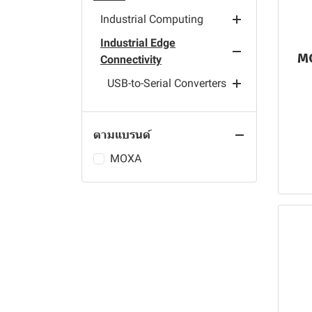
ACT ACCESSORIES
UPS
MOBILE STAND
GAMING GADGET
Accessories MDVR
TELTONIKA RMS
WORK STATION
SMART HOME
Industrial Computing
INTERACTIVE
SMART PHONE
HIK CENTRAL
ALL IN ONE PC
HOTEL LOCK
Industrial Edge
Network Management
PROJECTOR
IPAD & TABLET
MO
Connectivity
Software
CEIBA2
PERSONAL PC
CAR PARK
SMART WATCH
System Software
USB-to-Serial Converters
MXconfig Series
NOTE BOOK
LIGHTING
DRONE
IIoT Gateways
Serial Converters
MXsecurity Series
Moxa Industrial Linux
Industrial-Grade USB
PANEL PC
SECURITY & ALARM
Hubs
Panel PCs
Serial Device Servers
MXview One Series
Moxa DLM Cloud (SaaS)
Programmable IIoT
Fieldbus-to-Fiber
ตามแบรนด์
MINI PC
Gateways
USB-to-Serial Converters
Arm-Based Computers
MXview One Central
Moxa DLM (on-premises)
Serial-to-Serial
Serial Embedded
MOXA
Manager
Ready-to-deploy IIoT
Modules
x86 Computers
Serial-to-Fiber
Gateways
MXstudio Series
Terminal Servers
Industrial Device Servers
Wireless Device Servers
Combo Device Servers
General Device Servers