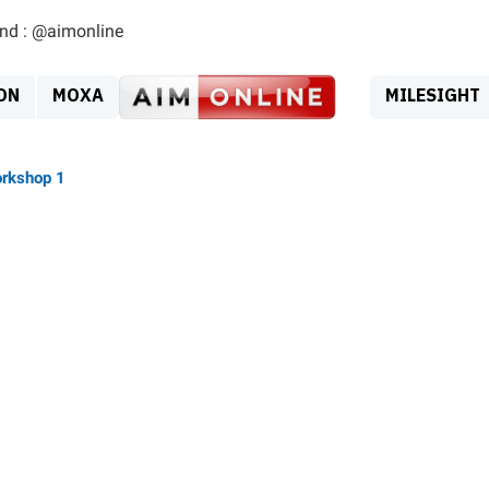
ind : @aimonline
ON
MOXA
MILESIGHT
orkshop 1