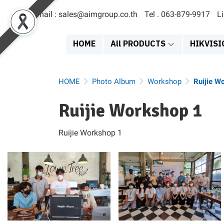
Email : sales@aimgroup.co.th
Tel . 063-879-9917
L
HOME
All PRODUCTS
HIKVISI
HOME
Photo Album
Workshop
Ruijie W
Ruijie Workshop 1
Ruijie Workshop 1